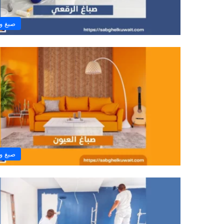
صبغ و
صبغ و