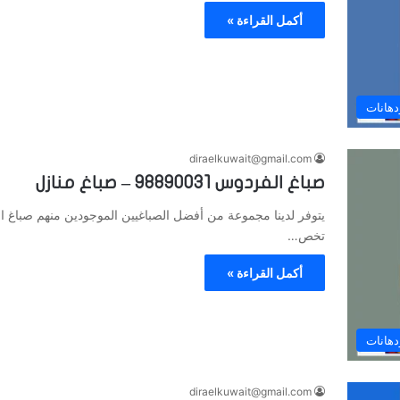
أكمل القراءة »
دهانات
diraelkuwait@gmail.com
صباغ الفردوس 98890031 – صباغ منازل
يتوفر لدينا مجموعة من أفضل الصباغيين الموجودين منهم صباغ ا
تخص…
أكمل القراءة »
دهانات
diraelkuwait@gmail.com