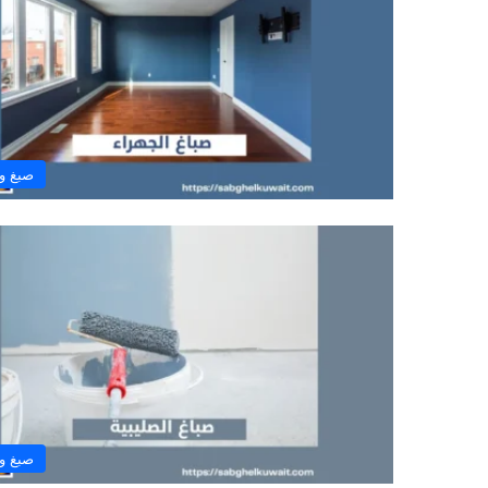
صبغ و
صبغ و