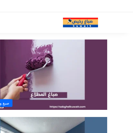
صبغ و