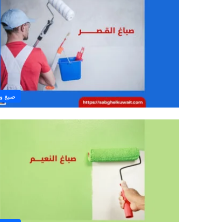
صبغ و