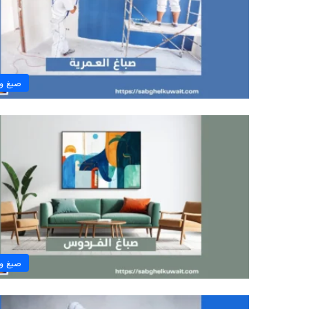
صبغ و
صبغ و