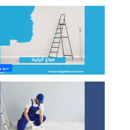
صبغ و