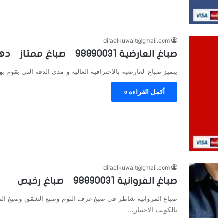
diraelkuwait@gmail.com
صباغ العارضية 98890031 – صباغ ممتاز – دهانات وديكورات حديثة
يتميز صباغ العارضية بالاحترافية العالية و مدى الدقة التي يقوم به
أكمل القراءة »
diraelkuwait@gmail.com
صباغ الفروانية 98890031 – صباغ رخيص
صباغ الفروانية شاطر في صبغ غرف النوم وصبغ الشقق وصبغ الم
بالكويت الاختيار…