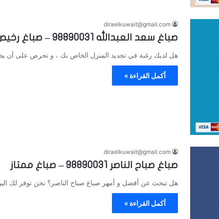
diraelkuwait@gmail.com
صباغ سعد العبدالله 98890031 – صباغ رخيص
هل لديك رغبة في تجديد المنزل الخاص بك ، و تحرص على أن يظ
أكمل القراءة »
diraelkuwait@gmail.com
صباغ صباح الناصر 98890031 – صباغ ممتاز
هل تبحث عن أفضل و أمهر صباغ صباح الناصر؟ نحن نوفر لك الي
أكمل القراءة »