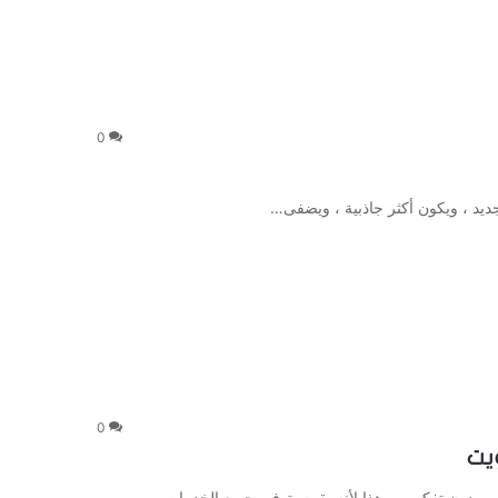
0
ديد ، ويكون أكثر جاذبية ، ويضفى…
0
م بدون تفكير ، و هذا لأنه يقوم بتوفير جميع الخدمات…