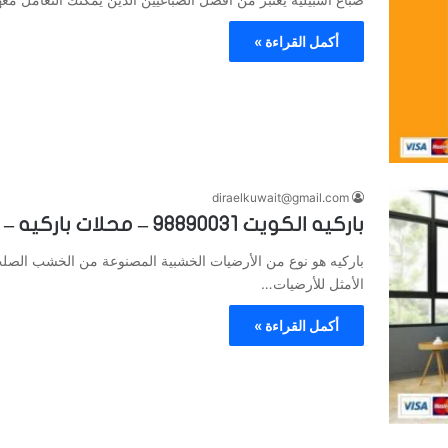
أكمل القراءة »
diraelkuwait@gmail.com
باركيه الكويت 98890031 – محلات باركيه – ارضيات باركيه خشب
باركيه هو نوع من الأرضيات الخشبية المصنوعة من الخشب الصلب يت
الأمثل للأرضيات…
أكمل القراءة »