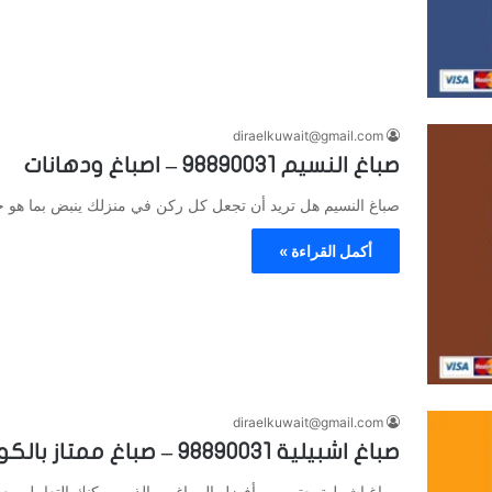
diraelkuwait@gmail.com
صباغ النسيم 98890031 – اصباغ ودهانات
صباغ النسيم هل تريد أن تجعل كل ركن في منزلك ينبض بما هو ج
أكمل القراءة »
diraelkuwait@gmail.com
صباغ اشبيلية 98890031 – صباغ ممتاز بالكويت
صباغ اشبيلية يعتبر من أفضل الصباغيين الذين يمكنك التعامل معه