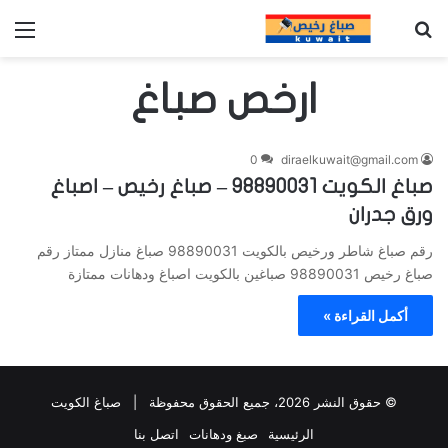
بحث عن
الق
ارخص صباغ
0
diraelkuwait@gmail.com
صباغ الكويت 98890031 – صباغ رخيص – اصباغ
ورق جدران
رقم صباغ شاطر ورخيص بالكويت 98890031 صباغ منازل ممتاز رقم
صباغ رخيص 98890031 صباغين بالكويت اصباغ ودهانات ممتازة
أكمل القراءة »
© حقوق النشر 2026، جميع الحقوق محفوظة |
صباغ الكويت
الرئيسية
صبغ ودهانات
اتصل بنا