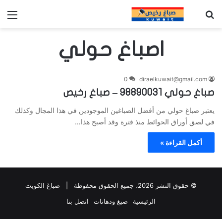
بحث عن
الق
اصباغ حولي
0
diraelkuwait@gmail.com
صباغ حولي 98890031 – صباغ رخيص
يعتبر صباغ حولي من أفضل الصباغين الموجودين في هذا المجال وكذلك
في لصق أوراق الحوائط منذ فترة وقد أصبح هذا…
أكمل القراءة »
© حقوق النشر 2026، جميع الحقوق محفوظة |
صباغ الكويت
الرئيسية
صبغ ودهانات
اتصل بنا