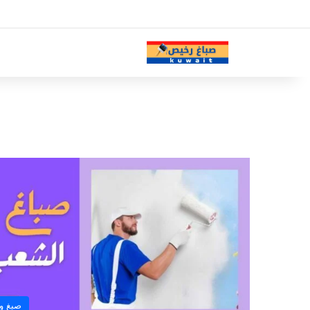
صبغ و