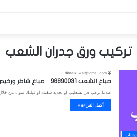
تركيب ورق جدران الشعب
diraelkuwait@gmail.com
صباغ الشعب 98890031 – صباغ شاطر ورخيص
عندما ترغب في تشطيب او تجديد شقتك او فيلتك سواء من خل
أكمل القراءة »
دهانات