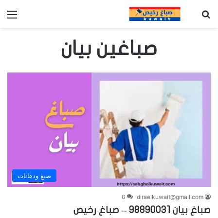
بحث عن
الق
صباغين بيان
صبغ ودهانات
0
diraelkuwait@gmail.com
صباغ بيان 98890031 – صباغ رخيص