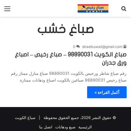
بحث عن
الق
صباغ خشب
0
diraelkuwait@gmail.com
صباغ الكويت 98890031 – صباغ رخيص – اصباغ
ورق جدران
رقم صباغ شاطر ورخيص بالكويت 98890031 صباغ منازل ممتاز رقم
صباغ رخيص 98890031 صباغين بالكويت اصباغ ودهانات ممتازة
أكمل القراءة »
© حقوق النشر 2026، جميع الحقوق محفوظة |
صباغ الكويت
الرئيسية
صبغ ودهانات
اتصل بنا