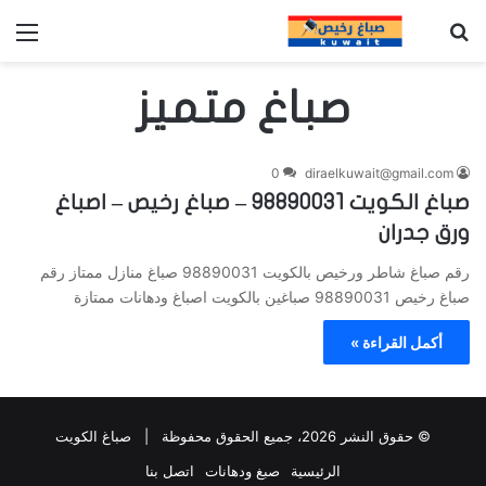
بحث عن
الق
صباغ متميز
0
diraelkuwait@gmail.com
صباغ الكويت 98890031 – صباغ رخيص – اصباغ
ورق جدران
رقم صباغ شاطر ورخيص بالكويت 98890031 صباغ منازل ممتاز رقم
صباغ رخيص 98890031 صباغين بالكويت اصباغ ودهانات ممتازة
أكمل القراءة »
© حقوق النشر 2026، جميع الحقوق محفوظة |
صباغ الكويت
الرئيسية
صبغ ودهانات
اتصل بنا