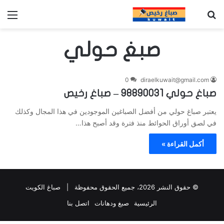
بحث عن
الق
صبغ حولي
0
diraelkuwait@gmail.com
صباغ حولي 98890031 – صباغ رخيص
يعتبر صباغ حولي من أفضل الصباغين الموجودين في هذا المجال وكذلك
في لصق أوراق الحوائط منذ فترة وقد أصبح هذا…
أكمل القراءة »
© حقوق النشر 2026، جميع الحقوق محفوظة |
صباغ الكويت
الرئيسية
صبغ ودهانات
اتصل بنا