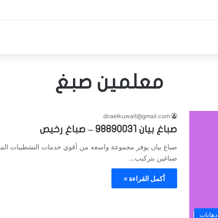
معلمين صبغ
diraelkuwait@gmail.com
صباغ بيان 98890031 – صباغ رخيص
صباغ بيان يوفر مجموعة واسعه من أقوي خدمات التشطيبات المتم
صباغين بتركيب…
أكمل القراءة »
دهانات