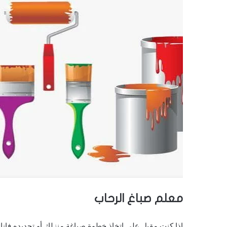
معلم صباغ الرحاب
إذا كنت مقبل على اتخاذ خطوة صباغة منزلك أو تجديده فإنك ب