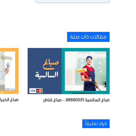
مقالات ذات صلة
صباغ الخيران 98890031 – صباغ شاطر 
صباغ السالمية 98890031 – صباغ شاطر
اترك تعليقاً