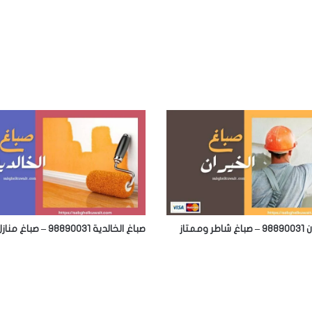
وممتاز
صباغ الخالدية 98890031 – صباغ منازل