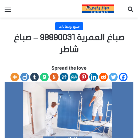
بحث عن
الق
صبغ ودهانات
صباغ العمرية 98890031 – صباغ
شاطر
Spread the love