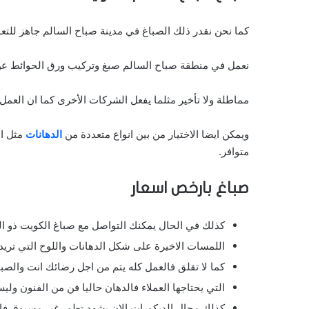
كما نحن نقدر ذلك الصباغ في مدينة صباح السالم جاهز للتعا
نعمل في منطقة صباح السالم صبغ وتركيب ورق الحوائط عن
مماطلة ولا تأخير مثلما يفعل الشركات الأخرى كما ان العمل
ويمكن ايضا الاختيار من بين انواع متعددة من
الدهانات
مثل ا
متوافر.
صباغ بارخص اسعار
كذلك في الحال يمكنك التواصل مع صباغ الكويت ذو ا
اللمسات الاخيرة على شكل الدهانات واللوح التي تريد 
كما لا تقلق فالعمل كله يتم من اجل رضائك انت والص
التي يحتاجها العملاء فالدهان حاليا فن من الفنون و
كذلك مجال الديكورات الان يشهد تطور غير مسبوق فال