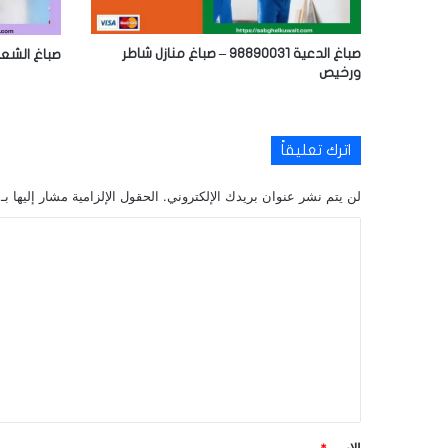
صباغ الدعية 98890031 – صباغ منازل شاطر
صباغ الشعب 98890031 – صباغ شاط
ورخيص
اترك تعليقاً
لن يتم نشر عنوان بريدك الإلكتروني.
الحقول الإلزامية مشار إليها بـ
ا
ل
ت
ع
ل
ي
ق
*