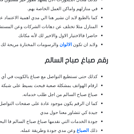
في منازلهم واماكن العمل الخاصة بهم.
كما بالطبع لابد ان نشير هنا الي مدي اهمية الاعتماد
المنازل مثلا تختلف عن دهانات الشركات وعن المستش
حاضرا فالاختيار الاول والاخير لك لأنه مكانك
ولابد ان تكون
الالوان
والرسومات المختارة مريحة لك و
رقم صباغ صباح السالم
كذلك حتى تستطيع التواصل مع صباغ بالكويت في أي و
ارقام الهواتف بمشكلة صعبة فبحث بسيط على شبكة ا
صباغ صباح السالم من اجل طلب خدماته.
كما ان الرقم يكون موجود عادة على صفحات التواصل ا
جيدة كي تتشاور معنا حول مدي
جودة الخدمات التي نقدمها صباغ صباح السالم فا الب
ذلك
الصباغ
وعن مدي جودة وطريقة عمله.