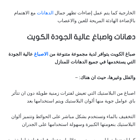
الخارجية كما يتم عمل إضاءات تظهر جمال
الدهانات
مع الاهتمام
بالإضاءة الهادئة المريحة للعين والاعصاب
دهانات و
اصباغ عالية الجودة الكويت
صباغ الكويت يتوافر لدية مجموعة متنوعة من
الاصباغ
عالية الجودة
التي يستخدمها في جميع الدهانات للمنازل
والفلل وغيرها، حيث ان هناك
: –
اصباغ من البلاستيك التي تعيش لفترات زمنية طويلة دون ان تتأثر
باي عوامل جوية منها ألوان البلاستيك ويتم استخدامها بعد
التخفيف بالماء وتستخدم بشكل مباشر على الحوائط وتتميز ألوان
البلاستيك بنعومتها الكبيرة وسهولة استخدامها على الجدران
كما ان تنظيفها امن وسريع من خلال استخدام قطع قطنية لطيفة مع